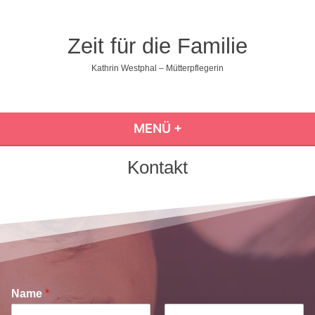
Zum
Inhalt
Zeit für die Familie
springen
Kathrin Westphal – Mütterpflegerin
MENÜ
+
AUFGEKLAPPT
ZUGEKLAPPT
Kontakt
Name
*